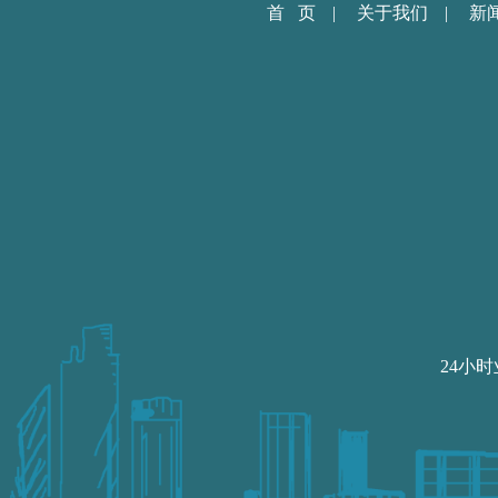
首 页
|
关于我们
|
新
24小时业